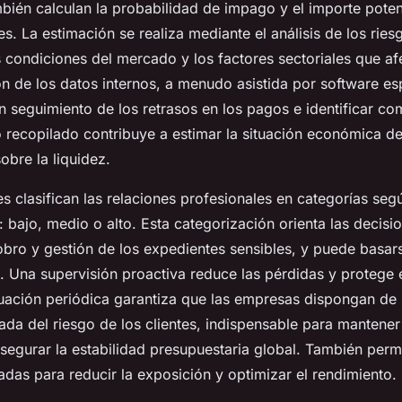
ién calculan la probabilidad de impago y el importe poten
s. La estimación se realiza mediante el análisis de los rie
as condiciones del mercado y los factores sectoriales que af
ión de los datos internos, a menudo asistida por software es
un seguimiento de los retrasos en los pagos e identificar c
 recopilado contribuye a estimar la situación económica de 
sobre la liquidez.
s clasifican las relaciones profesionales en categorías segú
 bajo, medio o alto. Esta categorización orienta las decisi
bro y gestión de los expedientes sensibles, y puede basar
. Una supervisión proactiva reduce las pérdidas y protege el
luación periódica garantiza que las empresas dispongan de 
zada del riesgo de los clientes, indispensable para mantener
segurar la estabilidad presupuestaria global. También permit
das para reducir la exposición y optimizar el rendimiento.