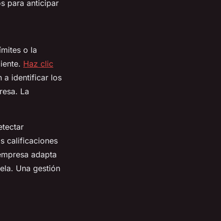
s para anticipar
mites o la
liente.
Haz clic
a identificar los
resa. La
etectar
s calificaciones
 empresa adapta
tela. Una gestión