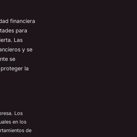
dad financiera
ltades para
erta. Las
ancieros y se
ente se
 proteger la
presa. Los
uales en los
ortamientos de