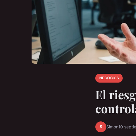
NEGOCIOS
El ries
control
S
Simon
10 sept